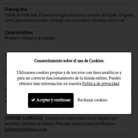
Descripción
Funda de cojín lisa. Presenta arrugas naturales y propias del tejido. Etiqueta
100% piel natural lavable. Cerrada con cremallera. Medidas 30x50 cm.
Características
Producto natural y de calidad
.
Made in Barcelona
. Diseñada y elaborada artesanalmente en Barcelona.
Consentimiento sobre el uso de Cookies:
Utilizamos cookies propias y de terceros con fines analíticos y
Nuestros artículos poseen el certificado OEKO TEX® Standard 100.
para un correcto funcionamiento de la tienda online. Puedes
obtener más información en nuestra
Política de privacidad
ASESORAMIENTO PERSONALIZADO
¿Tienes dudas sobre qué cojines
escoger y cómo combinarlos? Estoy a tu lado para ofrecerte la mejor
Aceptar y continuar
Rechazar cookies
solución a tus necesidades.
Contacta con Pepitablanca
COJINES A MEDIDA
También los elaboramos en el tamaño que
necesites, incluido el relleno. Para más información escríbeme a
hello@pepitablanca.com