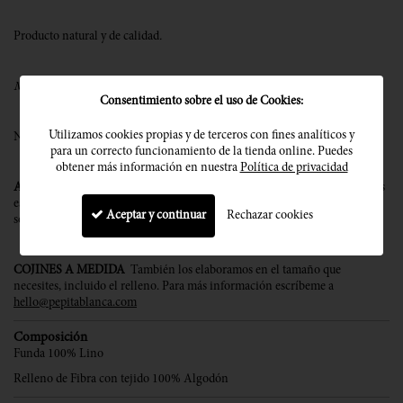
Producto natural y de calidad
.
Made in Barcelona
. Diseñada y elaborada artesanalmente en Barcelona.
Consentimiento sobre el uso de Cookies:
Utilizamos cookies propias y de terceros con fines analíticos y
Nuestros artículos poseen el certificado OEKO TEX® Standard 100.
para un correcto funcionamiento de la tienda online. Puedes
obtener más información en nuestra
Política de privacidad
ASESORAMIENTO PERSONALIZADO
¿Tienes dudas sobre qué cojines
escoger y cómo combinarlos? Estoy a tu lado para ofrecerte la mejor
Aceptar y continuar
Rechazar cookies
solución a tus necesidades.
Contacta con Pepitablanca
COJINES A MEDIDA
También los elaboramos en el tamaño que
necesites, incluido el relleno. Para más información escríbeme a
hello@pepitablanca.com
Composición
Funda 100% Lino
Relleno de Fibra con tejido 100% Algodón