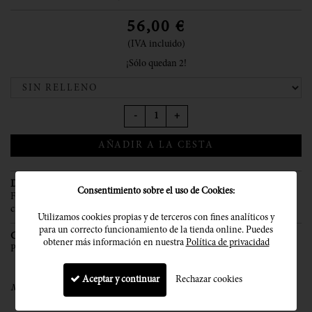
56,00
€
(IVA incluido)
¡Sólo quedan 2!
-
+
AÑADIR A LA CESTA
Descripción
Consentimiento sobre el uso de Cookies:
Funda de cojín estampada. Etiqueta 100? piel natural lavable. Cerrada con
cremallera. Medidas 40x60 cm.
Utilizamos cookies propias y de terceros con fines analíticos y
para un correcto funcionamiento de la tienda online. Puedes
Características
obtener más información en nuestra
Política de privacidad
Producto natural y de calidad
.
Aceptar y continuar
Rechazar cookies
Made in Barcelona
. Diseñada y elaborada artesanalmente en Barcelona.