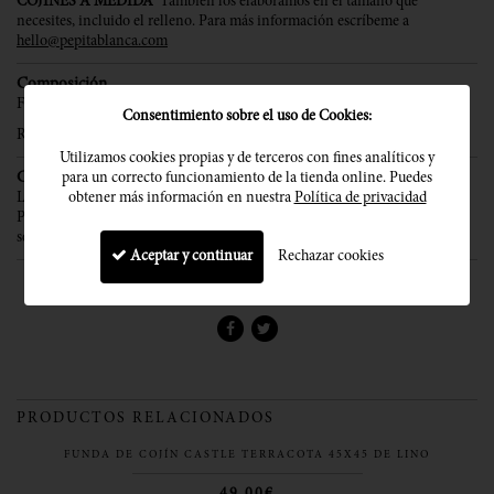
COJINES A MEDIDA
También los elaboramos en el tamaño que
necesites, incluido el relleno. Para más información escríbeme a
hello@pepitablanca.com
Composición
Funda 100% Lino
Consentimiento sobre el uso de Cookies:
Relleno de Fibra con tejido 100% Algodón
Utilizamos cookies propias y de terceros con fines analíticos y
Cuidado
para un correcto funcionamiento de la tienda online. Puedes
Lavado suave con agua fría, Usar detergente suave y sin suavizante,
obtener más información en nuestra
Política de privacidad
Planchar max. 150ºC, No usar lejía, No usar secadora, Admite limpieza en
seco.
Aceptar y continuar
Rechazar cookies
¡Comparte!
PRODUCTOS RELACIONADOS
FUNDA DE COJÍN CASTLE TERRACOTA 45X45 DE LINO
49,00€