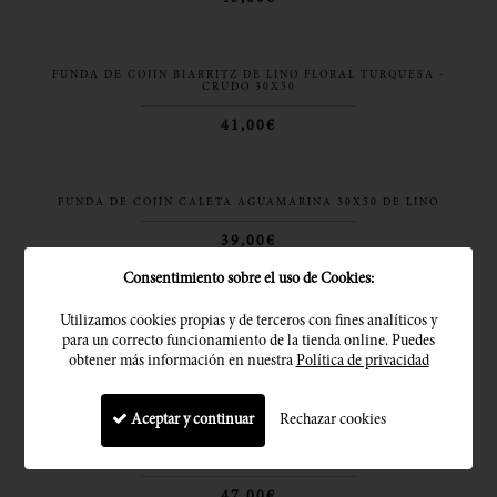
FUNDA DE COJÍN BIARRITZ DE LINO FLORAL TURQUESA -
CRUDO 30X50
41,00€
FUNDA DE COJÍN CALETA AGUAMARINA 30X50 DE LINO
39,00€
Consentimiento sobre el uso de Cookies:
Utilizamos cookies propias y de terceros con fines analíticos y
FUNDA DE COJÍN CALETA AGUAMARINA 50X50 DE LINO
para un correcto funcionamiento de la tienda online. Puedes
obtener más información en nuestra
Política de privacidad
47,00€
AGOTADO
Aceptar y continuar
Rechazar cookies
FUNDA DE COJÍN CALETA AGUAMARINA 40X60 DE LINO