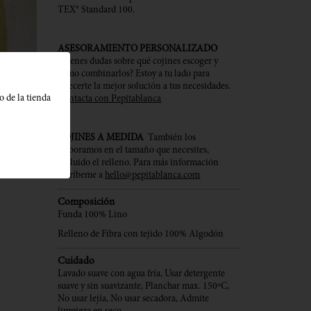
TEX® Standard 100.
ASESORAMIENTO PERSONALIZADO
¿Tienes dudas sobre qué cojines escoger y
cómo combinarlos? Estoy a tu lado para
ofrecerte la mejor solución a tus necesidades.
o de la tienda
Contacta con Pepitablanca
COJINES A MEDIDA
También los
elaboramos en el tamaño que necesites,
incluido el relleno. Para más información
escríbeme a
hello@pepitablanca.com
Composición
Funda 100% Lino
Relleno de Fibra con tejido 100% Algodón
Cuidado
Lavado suave con agua fría, Usar detergente
suave y sin suavizante, Planchar max. 150ºC,
No usar lejía, No usar secadora, Admite