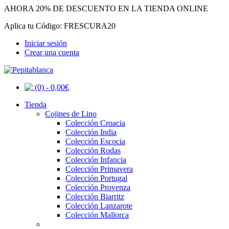
AHORA 20% DE DESCUENTO EN LA TIENDA ONLINE
Aplica tu Código: FRESCURA20
Iniciar sesión
Crear una cuenta
(0) - 0,00€
Tienda
Cojines de Lino
Colección Croacia
Colección India
Colección Escocia
Colección Rodas
Colección Infancia
Colección Primavera
Colección Portugal
Colección Provenza
Colección Biarritz
Colección Lanzarote
Colección Mallorca