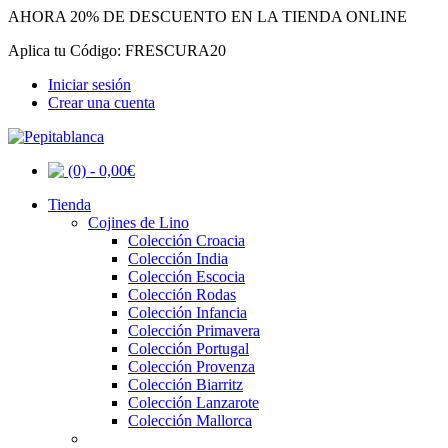
AHORA 20% DE DESCUENTO EN LA TIENDA ONLINE
Aplica tu Código: FRESCURA20
Iniciar sesión
Crear una cuenta
(0) - 0,00€
Tienda
Cojines de Lino
Colección Croacia
Colección India
Colección Escocia
Colección Rodas
Colección Infancia
Colección Primavera
Colección Portugal
Colección Provenza
Colección Biarritz
Colección Lanzarote
Colección Mallorca