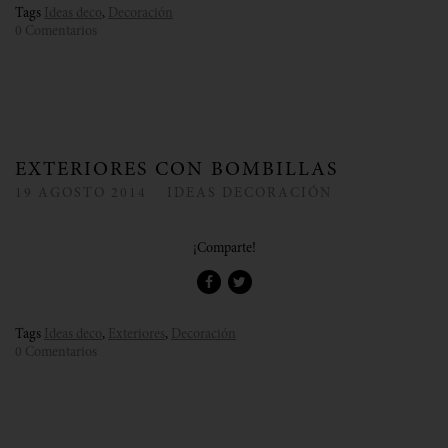
Tags
Ideas deco
,
Decoración
0 Comentarios
EXTERIORES CON BOMBILLAS
19
AGOSTO
2014
IDEAS DECORACIÓN
¡Comparte!
Tags
Ideas deco
,
Exteriores
,
Decoración
0 Comentarios