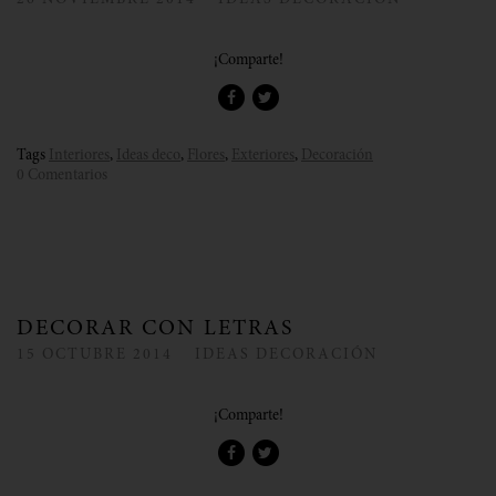
26
NOVIEMBRE
2014
IDEAS DECORACIÓN
¡Comparte!
Tags
Interiores
,
Ideas deco
,
Flores
,
Exteriores
,
Decoración
0 Comentarios
DECORAR CON LETRAS
15
OCTUBRE
2014
IDEAS DECORACIÓN
¡Comparte!