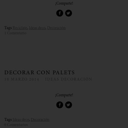
¡Comparte!
Tags
Reciclaje
,
Ideas deco
,
Decoración
1 Comentario
DECORAR CON PALETS
18
MARZO
2014
IDEAS DECORACIÓN
¡Comparte!
Tags
Ideas deco
,
Decoración
0 Comentarios