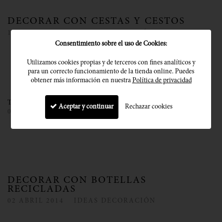
DECORAR CON CESTAS Y CESTOS
14
MAYO
2014
IDEAS DECORACIÓN
Consentimiento sobre el uso de Cookies:
¡Comparte!
Utilizamos cookies propias y de terceros con fines analíticos y
para un correcto funcionamiento de la tienda online. Puedes
obtener más información en nuestra
Política de privacidad
Tags
Ideas deco
,
Fibras naturales
,
Decoración
Aceptar y continuar
Rechazar cookies
0 Comentarios
DECORAR CON BOTELLAS
RECICLADAS
02
ABRIL
2014
IDEAS DECORACIÓN