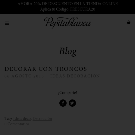
AHORA 20% DE DESCUENTO EN LA TIENDA ONLINE
Aplica tu Código: FRESCURA20
Blog
DECORAR CON TRONCOS
06
AGOSTO
2015
IDEAS DECORACIÓN
¡Comparte!
Tags
Ideas deco
,
Decoración
0 Comentarios