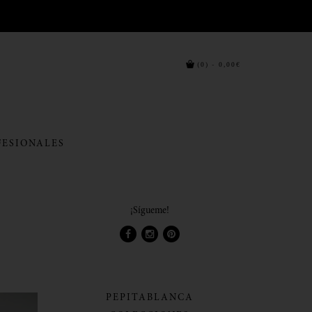
(0) - 0,00€
FESIONALES
¡Sígueme!
PEPITABLANCA