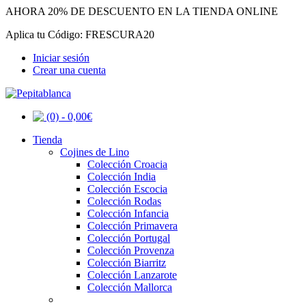
AHORA 20% DE DESCUENTO EN LA TIENDA ONLINE
Aplica tu Código: FRESCURA20
Iniciar sesión
Crear una cuenta
(0) - 0,00€
Tienda
Cojines de Lino
Colección Croacia
Colección India
Colección Escocia
Colección Rodas
Colección Infancia
Colección Primavera
Colección Portugal
Colección Provenza
Colección Biarritz
Colección Lanzarote
Colección Mallorca