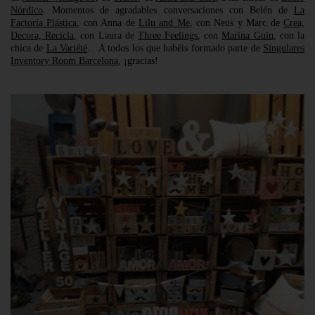
Nórdico
. Momentos de agradables conversaciones con Belén de
La
Factoría Plástica
, con Anna de
Lilu and Me
, con Neus y Marc de
Crea,
Decora, Recicla
, con Laura de
Three Feelings
, con
Marina Guiu
, con la
chica de
La Variété
... A todos los que habéis formado parte de
Singulares
Inventory Room Barcelona
, ¡gracias!