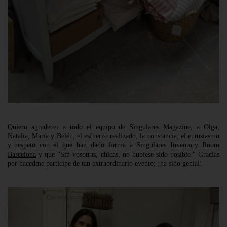
Quiero agradecer a todo el equipo de
Singulares Magazine
, a Olga,
Natalia, María y Belén, el esfuerzo realizado, la constancia, el entusiasmo
y respeto con el que han dado forma a
Singulares Inventory Room
Barcelona
y que "Sin vosotras, chicas, no hubiese sido posible." Gracias
por hacedme partícipe de tan extraordinario evento; ¡ha sido genial!