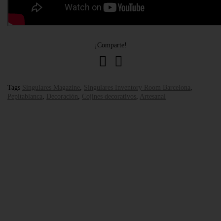
¡Comparte!
Tags
Singulares Magazine
,
Singulares Inventory Room Barcelona
,
Pepitablanca
,
Decoración
,
Cojines decorativos
,
Artesanal