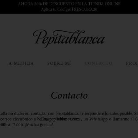
AHORA 20% DE DESCUENTO EN LA TIENDA ONLINE
Aplica tu Código: FRESCURA20
A MEDIDA
SOBRE MÍ
CONTACTO
PRO
Contacto
ulta no dudes en contactar con Pepitablanca, te responderé lo antes posible. Si
correo electrónico a
hello@pepitablanca.com
, un WhatsApp o llamarme al
(
9:00h a 17:00h. ¡Muchas gracias!