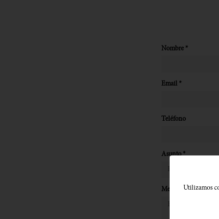
Nombre *
Email *
Teléfono
Asunto *
Utilizamos co
Mensaje *