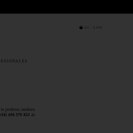
(0) - 0,00€
FESIONALES
 lo prefieres, también
+34) 656 579 823
de