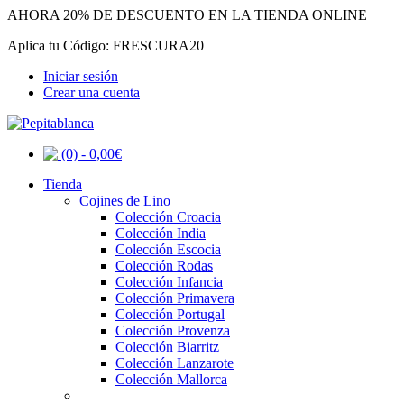
AHORA 20% DE DESCUENTO EN LA TIENDA ONLINE
Aplica tu Código: FRESCURA20
Iniciar sesión
Crear una cuenta
(0) - 0,00€
Tienda
Cojines de Lino
Colección Croacia
Colección India
Colección Escocia
Colección Rodas
Colección Infancia
Colección Primavera
Colección Portugal
Colección Provenza
Colección Biarritz
Colección Lanzarote
Colección Mallorca