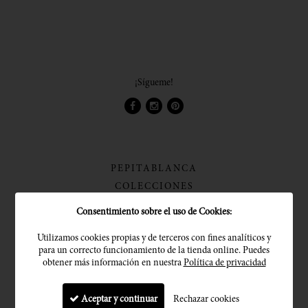
¡Sígueme!
PEPITABLANCA
COLECCIONES
PROCESO DE TRABAJO
Consentimiento sobre el uso de Cookies:
FIBRAS NATURALES
Utilizamos cookies propias y de terceros con fines analíticos y
MATERIAS NATURALES
para un correcto funcionamiento de la tienda online. Puedes
IDEAS DECORACIÓN
obtener más información en nuestra
Política de privacidad
INSPIRACIÓN
COLABORACIONES
Aceptar y continuar
Rechazar cookies