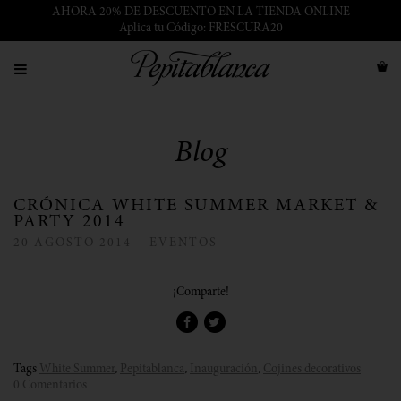
AHORA 20% DE DESCUENTO EN LA TIENDA ONLINE
Aplica tu Código: FRESCURA20
Blog
CRÓNICA WHITE SUMMER MARKET &
PARTY 2014
20
AGOSTO
2014
EVENTOS
¡Comparte!
Tags
White Summer
,
Pepitablanca
,
Inauguración
,
Cojines decorativos
0 Comentarios