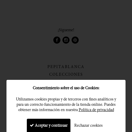
¡Sígueme!
PEPITABLANCA
COLECCIONES
PROCESO DE TRABAJO
Consentimiento sobre el uso de Cookies:
FIBRAS NATURALES
MATERIAS NATURALES
Utilizamos cookies propias y de terceros con fines analíticos y
para un correcto funcionamiento de la tienda online. Puedes
IDEAS DECORACIÓN
obtener más información en nuestra
Política de privacidad
INSPIRACIÓN
COLABORACIONES
Aceptar y continuar
Rechazar cookies
EVENTOS