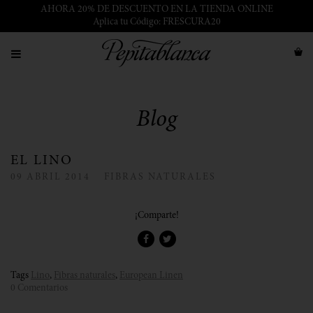
AHORA 20% DE DESCUENTO EN LA TIENDA ONLINE
Aplica tu Código: FRESCURA20
Blog
EL LINO
09
ABRIL
2014
FIBRAS NATURALES
¡Comparte!
Tags
Lino
,
Fibras naturales
,
European Linen
0 Comentarios